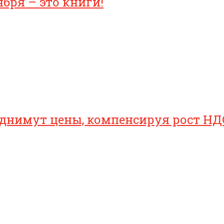
бря – это книги!
однимут цены, компенсируя рост НД