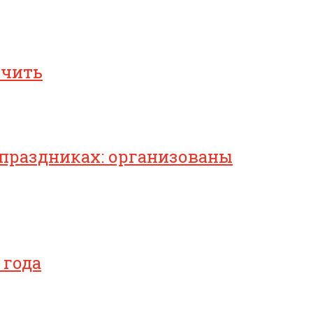
ичить
 праздниках: организованы
 года