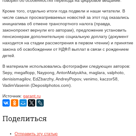
говорил об особенностях перехода на цифровое вещание.
Кроме того, отдельно итоги года подвели и наши читатели. В
числе самых просматриваемых новостей за этот год оказались
инициатива об отмене транспортного налога (правда,
законопроект вернули его авторам), предложение установить
пенсионерам дополнительную социальную доплату (документ
находится на стадии рассмотрения в первом чтении) и принятие
закона об освобождении от НДФЛ выплат в связи с рождением
детей.
В материале использовались фотографии следующих авторов:
Sepy, megaflopp, Naypong, AntonMatyukha, maglara, valphoto,
denisismagilov, EdZbarzhy, AndreyPopov, venimo, kaczor58,
VadimVasenin (Depositphotos.com).
Источник:
garant.ru
Поделиться
Отправить эту статью