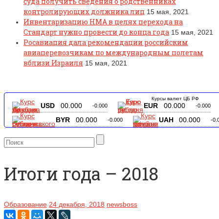
суда получить сведения о родственниках
контролирующих должника лиц
15 мая, 2021
Инвентаризацию НМА в целях перехода на
Стандарт нужно провести до конца года
15 мая, 2021
Росавиация дала рекомендации российским
авиаперевозчикам по международным полетам
вблизи Израиля
15 мая, 2021
Курсы валют ЦБ РФ
USD
00.000
EUR
00.000
-0.000
-0.000
BYR
00.000
UAH
00.000
-0.000
-0.
Итоги года – 2018
Образование
24 декабря, 2018
newsboss