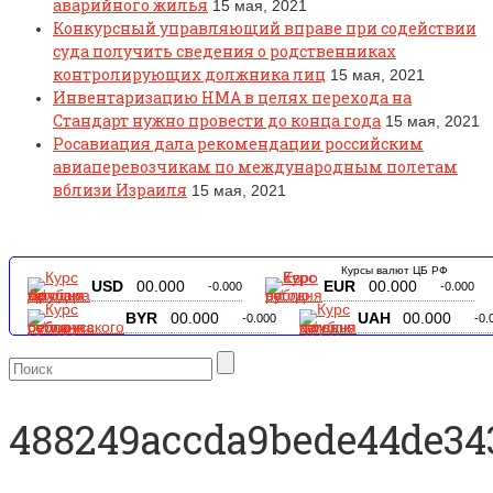
аварийного жилья
15 мая, 2021
Конкурсный управляющий вправе при содействии
суда получить сведения о родственниках
контролирующих должника лиц
15 мая, 2021
Инвентаризацию НМА в целях перехода на
Стандарт нужно провести до конца года
15 мая, 2021
Росавиация дала рекомендации российским
авиаперевозчикам по международным полетам
вблизи Израиля
15 мая, 2021
Курсы валют ЦБ РФ
USD
00.000
EUR
00.000
-0.000
-0.000
BYR
00.000
UAH
00.000
-0.000
-0.
488249accda9bede44de34