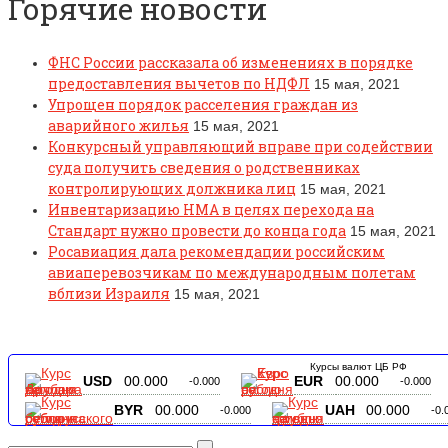
Горячие новости
ФНС России рассказала об изменениях в порядке
предоставления вычетов по НДФЛ
15 мая, 2021
Упрощен порядок расселения граждан из
аварийного жилья
15 мая, 2021
Конкурсный управляющий вправе при содействии
суда получить сведения о родственниках
контролирующих должника лиц
15 мая, 2021
Инвентаризацию НМА в целях перехода на
Стандарт нужно провести до конца года
15 мая, 2021
Росавиация дала рекомендации российским
авиаперевозчикам по международным полетам
вблизи Израиля
15 мая, 2021
Курсы валют ЦБ РФ
USD
00.000
EUR
00.000
-0.000
-0.000
BYR
00.000
UAH
00.000
-0.000
-0.