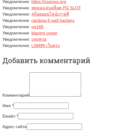
Уведомление:
https://noonoo.org
Уведомление:
ทดลองเล่นสล็อต PG SLOT
Уведомление:
สล็อตออนไลน์เกาหลี
Уведомление:
rainbow 6 wall hackers
Уведомление:
pg168
Уведомление:
blazing crown
Уведомление:
แทงหวย
Уведомление:
LSM99 เว็บตรง
Добавить комментарий
Комментарий
Имя
*
Емайл
*
Адрес сайта