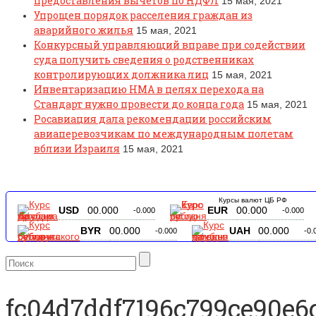
предоставления вычетов по НДФЛ
15 мая, 2021
Упрощен порядок расселения граждан из
аварийного жилья
15 мая, 2021
Конкурсный управляющий вправе при содействии
суда получить сведения о родственниках
контролирующих должника лиц
15 мая, 2021
Инвентаризацию НМА в целях перехода на
Стандарт нужно провести до конца года
15 мая, 2021
Росавиация дала рекомендации российским
авиаперевозчикам по международным полетам
вблизи Израиля
15 мая, 2021
Курсы валют ЦБ РФ
USD
00.000
EUR
00.000
-0.000
-0.000
BYR
00.000
UAH
00.000
-0.000
-0.
fc04d7ddf7196c799ce90e6