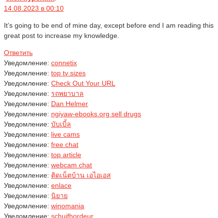
14.08.2023 в 00:10
It’s going to be end of mine day, except before end I am reading this
great post to increase my knowledge.
Ответить
Уведомление:
connetix
Уведомление:
top tv sizes
Уведомление:
Check Out Your URL
Уведомление:
รถพยาบาล
Уведомление:
Dan Helmer
Уведомление:
ngiyaw-ebooks.org sell drugs
Уведомление:
บับเบิ้ล
Уведомление:
live cams
Уведомление:
free chat
Уведомление:
top article
Уведомление:
webcam chat
Уведомление:
ติดเน็ตบ้าน เอไอเอส
Уведомление:
enlace
Уведомление:
นิยาย
Уведомление:
winomania
Уведомление:
schuifhordeur