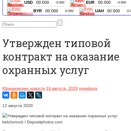
USD
00.000
EUR
00.000
-0.000
-0.000
BYR
00.000
UAH
00.000
-0.000
-0.
Утвержден типовой
контракт на оказание
охранных услуг
Юридические новости
16 августа, 2020
newsboss
12 августа 2020
belchonock / Depositphotos.com