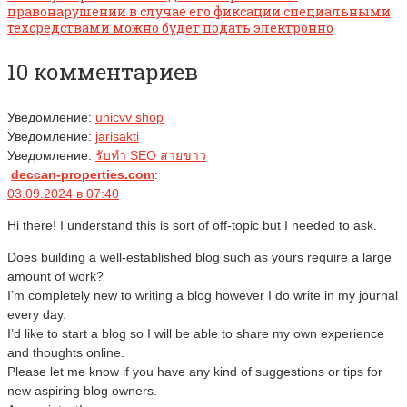
правонарушении в случае его фиксации специальными
техсредствами можно будет подать электронно
10 комментариев
Уведомление:
unicvv shop
Уведомление:
jarisakti
Уведомление:
รับทำ SEO สายขาว
deccan-properties.com
:
03.09.2024 в 07:40
Hi there! I understand this is sort of off-topic but I needed to ask.
Does building a well-established blog such as yours require a large
amount of work?
I’m completely new to writing a blog however I do write in my journal
every day.
I’d like to start a blog so I will be able to share my own experience
and thoughts online.
Please let me know if you have any kind of suggestions or tips for
new aspiring blog owners.