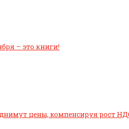
бря – это книги!
однимут цены, компенсируя рост НД