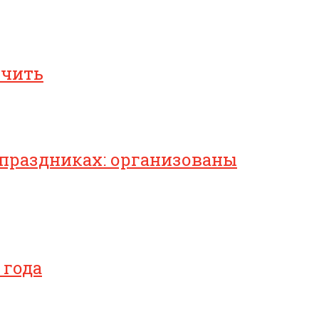
ичить
 праздниках: организованы
 года