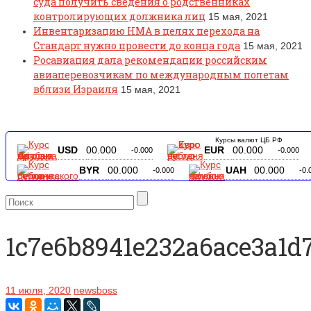
суда получить сведения о родственниках
контролирующих должника лиц
15 мая, 2021
Инвентаризацию НМА в целях перехода на
Стандарт нужно провести до конца года
15 мая, 2021
Росавиация дала рекомендации российским
авиаперевозчикам по международным полетам
вблизи Израиля
15 мая, 2021
Курсы валют ЦБ РФ
USD
00.000
EUR
00.000
-0.000
-0.000
BYR
00.000
UAH
00.000
-0.000
-0.
1c7e6b8941e232a6ace3a1d
11 июля, 2020
newsboss