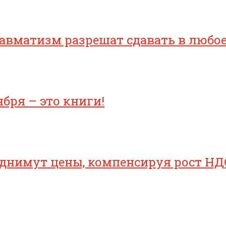
равматизм разрешат сдавать в любо
бря – это книги!
однимут цены, компенсируя рост НД