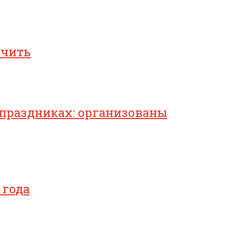
ичить
 праздниках: организованы
 года