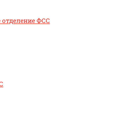
е отделение ФСС
С