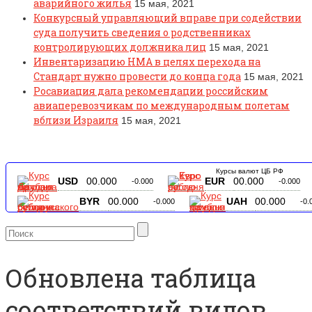
аварийного жилья
15 мая, 2021
Конкурсный управляющий вправе при содействии
суда получить сведения о родственниках
контролирующих должника лиц
15 мая, 2021
Инвентаризацию НМА в целях перехода на
Стандарт нужно провести до конца года
15 мая, 2021
Росавиация дала рекомендации российским
авиаперевозчикам по международным полетам
вблизи Израиля
15 мая, 2021
Курсы валют ЦБ РФ
USD
00.000
EUR
00.000
-0.000
-0.000
BYR
00.000
UAH
00.000
-0.000
-0.
Обновлена таблица
соответствий видов