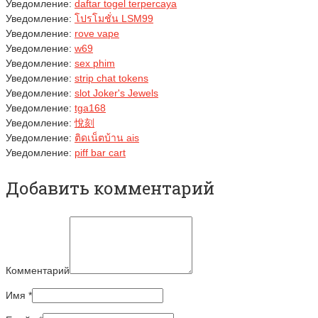
Уведомление:
daftar togel terpercaya
Уведомление:
โปรโมชั่น LSM99
Уведомление:
rove vape
Уведомление:
w69
Уведомление:
sex phim
Уведомление:
strip chat tokens
Уведомление:
slot Joker's Jewels
Уведомление:
tga168
Уведомление:
悅刻
Уведомление:
ติดเน็ตบ้าน ais
Уведомление:
piff bar cart
Добавить комментарий
Комментарий
Имя
*