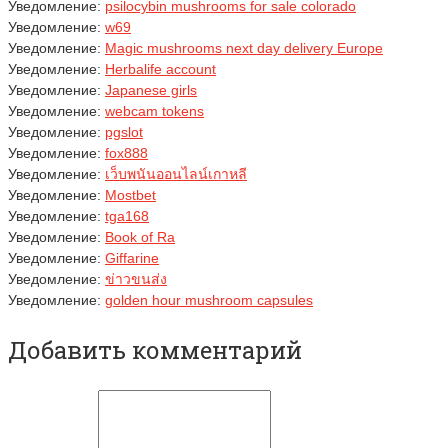
Уведомление:
psilocybin mushrooms for sale colorado​
Уведомление:
w69
Уведомление:
Magic mushrooms next day delivery Europe
Уведомление:
Herbalife account
Уведомление:
Japanese girls
Уведомление:
webcam tokens
Уведомление:
pgslot
Уведомление:
fox888
Уведомление:
เว็บพนันออนไลน์เกาหลี
Уведомление:
Mostbet
Уведомление:
tga168
Уведомление:
Book of Ra
Уведомление:
Giffarine
Уведомление:
ข่าวขนส่ง
Уведомление:
golden hour mushroom capsules
Добавить комментарий