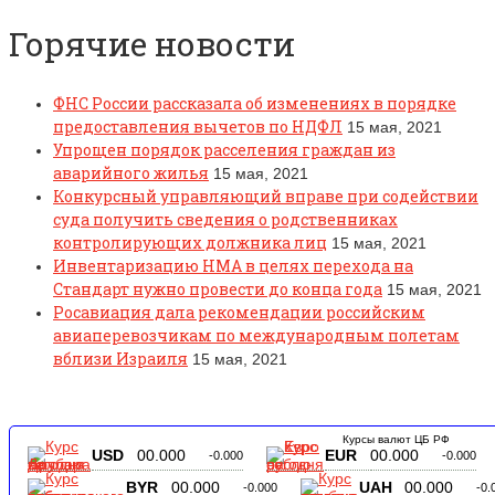
Горячие новости
ФНС России рассказала об изменениях в порядке
предоставления вычетов по НДФЛ
15 мая, 2021
Упрощен порядок расселения граждан из
аварийного жилья
15 мая, 2021
Конкурсный управляющий вправе при содействии
суда получить сведения о родственниках
контролирующих должника лиц
15 мая, 2021
Инвентаризацию НМА в целях перехода на
Стандарт нужно провести до конца года
15 мая, 2021
Росавиация дала рекомендации российским
авиаперевозчикам по международным полетам
вблизи Израиля
15 мая, 2021
Курсы валют ЦБ РФ
USD
00.000
EUR
00.000
-0.000
-0.000
BYR
00.000
UAH
00.000
-0.000
-0.