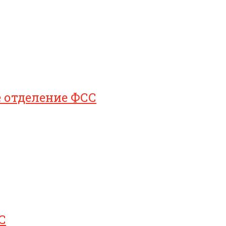
е отделение ФСС
С