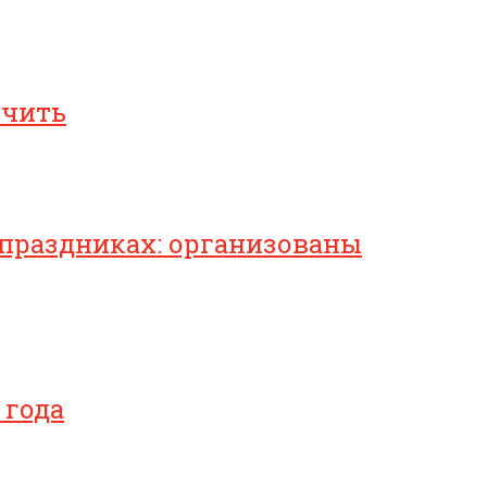
ичить
 праздниках: организованы
 года