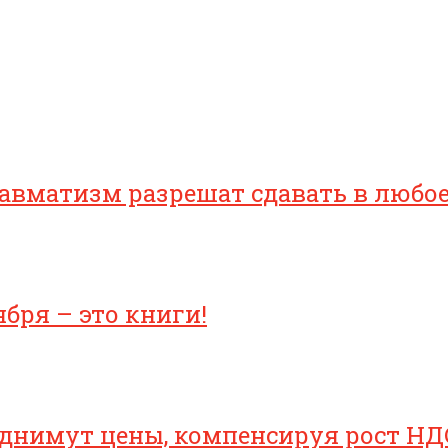
равматизм разрешат сдавать в любо
бря – это книги!
однимут цены, компенсируя рост НД