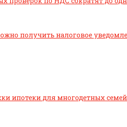
х проверок по НДС сократят до одн
 можно получить налоговое уведомл
ки ипотеки для многодетных семей