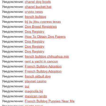
Уведомление:
chanel dog bowls
Уведомление:
chanel bucket hat
Уведомление:
crypto news
Уведомление:
french bulldog
Уведомление:
bjj jiu jitsu cypress texas
Уведомление:
Dog Breed Registries
Уведомление:
Dog Registry
Уведомление:
How To Obtain Dog Papers
Уведомление:
Dog Registry
Уведомление:
Dog Registry
Уведомление:
Dog Registry
Уведомление:
french bulldog chihuahua mix
Уведомление:
rent a yacht in cancun
Уведомление:
French Bulldog Adoption
Уведомление:
French Bulldog Adoption
Уведомление:
french pitbull dog
Уведомление:
playnet casino
Уведомление:
sui
Уведомление:
magnolia bjj
Уведомление:
mexican nerds
Уведомление:
French Bulldog Puppies Near Me