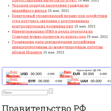
предоставления вычетов по НДФЛ
15 мая, 2021
Упрощен порядок расселения граждан из
аварийного жилья
15 мая, 2021
Конкурсный управляющий вправе при содействии
суда получить сведения о родственниках
контролирующих должника лиц
15 мая, 2021
Инвентаризацию НМА в целях перехода на
Стандарт нужно провести до конца года
15 мая, 2021
Росавиация дала рекомендации российским
авиаперевозчикам по международным полетам
вблизи Израиля
15 мая, 2021
Курсы валют ЦБ РФ
USD
00.000
EUR
00.000
-0.000
-0.000
BYR
00.000
UAH
00.000
-0.000
-0.
Правительство РФ