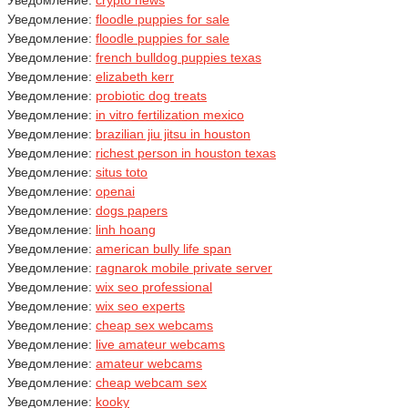
Уведомление:
crypto news
Уведомление:
floodle puppies for sale
Уведомление:
floodle puppies for sale
Уведомление:
french bulldog puppies texas
Уведомление:
elizabeth kerr
Уведомление:
probiotic dog treats
Уведомление:
in vitro fertilization mexico
Уведомление:
brazilian jiu jitsu in houston
Уведомление:
richest person in houston texas
Уведомление:
situs toto
Уведомление:
openai
Уведомление:
dogs papers
Уведомление:
linh hoang
Уведомление:
american bully life span
Уведомление:
ragnarok mobile private server
Уведомление:
wix seo professional
Уведомление:
wix seo experts
Уведомление:
cheap sex webcams
Уведомление:
live amateur webcams
Уведомление:
amateur webcams
Уведомление:
cheap webcam sex
Уведомление:
kooky