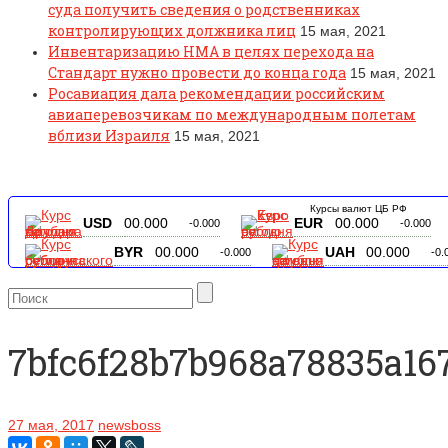
суда получить сведения о родственниках
контролирующих должника лиц
15 мая, 2021
Инвентаризацию НМА в целях перехода на
Стандарт нужно провести до конца года
15 мая, 2021
Росавиация дала рекомендации российским
авиаперевозчикам по международным полетам
вблизи Израиля
15 мая, 2021
Курсы валют ЦБ РФ
USD
00.000
EUR
00.000
-0.000
-0.000
BYR
00.000
UAH
00.000
-0.000
-0.
7bfc6f28b7b968a78835a16
27 мая, 2017
newsboss