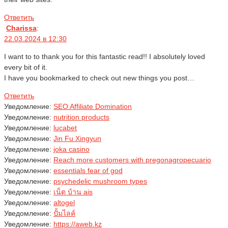
Ответить
Charissa
:
22.03.2024 в 12:30
I want to to thank you for this fantastic read!! I absolutely loved
every bit of it.
I have you bookmarked to check out new things you post…
Ответить
Уведомление:
SEO Affiliate Domination
Уведомление:
nutrition products
Уведомление:
lucabet
Уведомление:
Jin Fu Xingyun
Уведомление:
joka casino
Уведомление:
Reach more customers with pregonagropecuario
Уведомление:
essentials fear of god
Уведомление:
psychedelic mushroom types
Уведомление:
เน็ต บ้าน ais
Уведомление:
altogel
Уведомление:
ปั้มไลค์
Уведомление:
https://aweb.kz