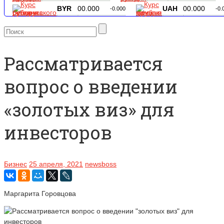
BYR
00.000
UAH
00.000
-0.000
-0.
Рассматривается
вопрос о введении
«золотых виз» для
инвесторов
Бизнес
25 апреля, 2021
newsboss
Маргарита Горовцова