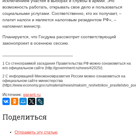
исключением участия в выборах и службы в армии. Это
возможность работать, открывать свое дело и пользоваться
социальными услугами. Соответственно, кто их получает, –
платит налоги и является налоговым резидентом РФ», –
напомнил министр.
Планируется, что Госдума рассмотрит соответствующий
законопроект в осеннюю сессию.
_____________________________
1 Со стенограммой заседания Правительства РФ можно ознакомиться на
его официальном сайте (http://government.ru/news/42025/).
2 С информацией Минэкономразвития России можно ознакомиться на
официальном сайте министерства
(https://www.economy.gov.ru/material/news/maksim_reshetnikov_pravitelstvo_p
Источник:
garant.ru
Поделиться
Отправить эту статью